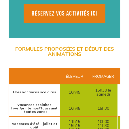
RÉSERVEZ VOS ACTIVITÉS ICI
FORMULES PROPOSÉES ET DÉBUT DES
ANIMATIONS
ÉLEVEUR
FROMAGER
BOU
15h30 le
16h45
Indi
Hors vacances scolaires
samedi
Vacances scolaires
16h45
15h30
Indi
hiver/printemps/Toussaint
– toutes zones
11h15
10h00
1
Vacances d'été - juillet et
15h15
11h30
août
1