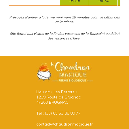
16h15
15h30
Prévoyez d'arriver à la ferme minimum 20 minutes avant le début des
animations.
Site fermé aux visites de la fin des vacances de la Toussaint au début
des vacances d'hiver.
Lieu dit « Les Perrets »
1219 Route de Brugnac
47260 BRUGNAC
Tél :
(33) 05 53 88 80 77
contact@chaudronmagique.fr